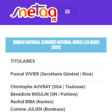
LE SNETAA-FO
NOS PUBLICATIONS
INSTANCES INTERNES
CONTACTEZ-NOUS
BUREAU NATIONAL (CONGRÈS NATIONAL RONCE-LES-BAINS
2026)
TITULAIRES
Pascal VIVIER (Secrétaire Général | Nice)
Christophe AUVRAY (SGA | Toulouse)
Bénédicte MOULIN (SN | Poitiers)
Rachid BIBA (Nantes)
Corinne JULIEN (Bordeaux)