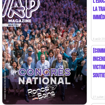
L’ÉDUC
LA TR
IMMÉD
4 août 2
[COMM
INCEND
VICTIM
SOUTI
27 juillet