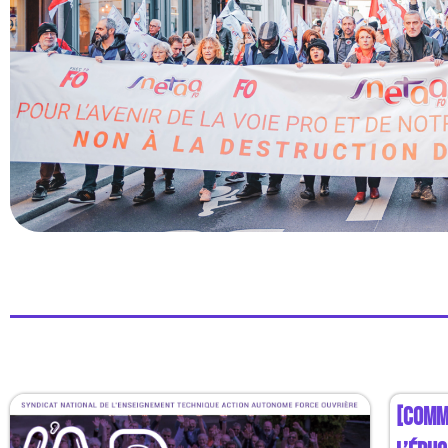
J'EN
PROFITE
!
[COMMU