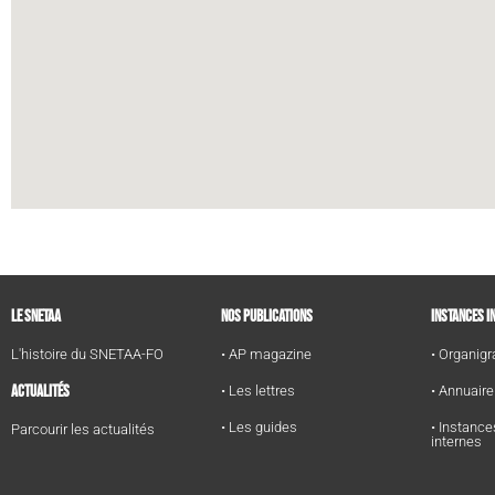
LE SNETAA
NOS PUBLICATIONS
INSTANCES I
L'histoire du SNETAA-FO
• AP magazine
• Organi
ACTUALITÉS
• Les lettres
• Annuair
• Les guides
• Instance
Parcourir les actualités
internes