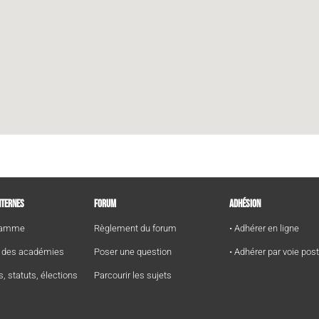
NTERNES
FORUM
ADHÉSION
gramme
Règlement du forum
• Adhérer en ligne
e des académies
Poser une question
• Adhérer par voie pos
s, statuts, élections
Parcourir les sujets