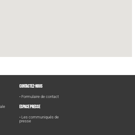
CONTACTEZ-NOUS
• Formulaire de contact
ESPACE PRESSE
tale
• Les communiqués de
presse