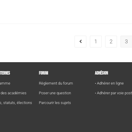
1
2
3
NTERNES
FORUM
ADHÉSION
gramme
Règlement du forum
• Adhérer en ligne
e des académies
Poser une question
• Adhérer par voie pos
s, statuts, élections
Parcourir les sujets