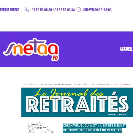
Espace Presse
01 53 58 00 30
/
01 53 58 00 34
Lun-Ven 09:30-18:00
ACCUEIL