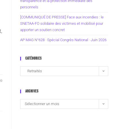
transparence et la protection immédiate des
personnels
[COMMUNIQUÉ DE PRESSE] Face aux incendies : le
SNETAA-FO solidaire des victimes et mobilisé pour
apporter un soutien concret
,
AP MAG N°628 · Spécial Congrès National · Juin 2026
CATÉGORIES
Retraités
20
ARCHIVES
Sélectionner un mois