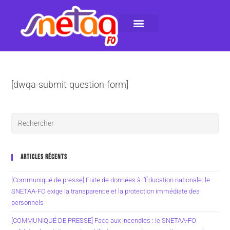
LE SNETAA-FO
NOS PUBLICATIONS
INSTANCES INTERNES
CONTACTEZ-NOUS
[dwqa-submit-question-form]
ARTICLES RÉCENTS
[Communiqué de presse] Fuite de données à l’Éducation nationale: le
SNETAA-FO exige la transparence et la protection immédiate des
personnels
[COMMUNIQUÉ DE PRESSE] Face aux incendies : le SNETAA-FO