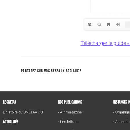
Télécharger le guide «
PARTAGEZ SUR VOS RÉSEAUX SOCIAUX !
LE SNETAA
NOS PUBLICATIONS
INSTANCES I
L'histoire du SNETAA-FO
• AP magazine
• Organi
ACTUALITÉS
• Les lettres
• Annuair