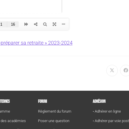
 préparer sa retraite » 2023-2024
NTERNES
FORUM
ADHÉSION
gramme
Règlement du forum
• Adhérer en ligne
e des académies
Poser une question
• Adhérer par voie pos