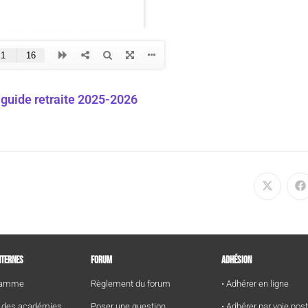
 guide retraite 2025-2026
NTERNES
FORUM
ADHÉSION
gramme
Règlement du forum
• Adhérer en ligne
e des académies
Poser une question
• Adhérer par voie pos