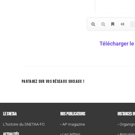
Télécharger le
PARTAGEZ SUR VOS RÉSEAUX SOCIAUX !
LE SNETAA
NOS PUBLICATIONS
INSTANCES I
L'histoire du SNETAA-FO
• AP magazine
• Organi
ACTUALITÉS
• Les lettres
• Annuair