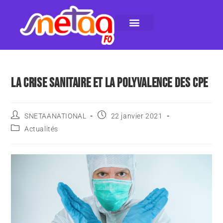
LE SNETAA-FO
NOS PUBLICATIONS
INSTANCES INTERNES
CONTACTEZ-NOUS
LA CRISE SANITAIRE ET LA POLYVALENCE DES CPE
SNETAANATIONAL
22 janvier 2021
Actualités