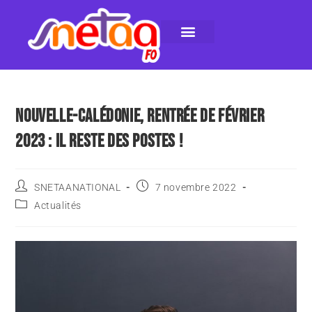
LE SNETAA-FO
NOS PUBLICATIONS
INSTANCES INTERNES
CONTACTEZ-NOUS
NOUVELLE-CALÉDONIE, RENTRÉE DE FÉVRIER
2023 : IL RESTE DES POSTES !
SNETAANATIONAL
7 novembre 2022
Actualités