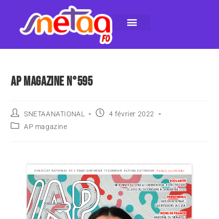
LE SNETAA-FO
NOS PUBLICATIONS
INSTANCES INTERNES
CONTACTEZ-NOUS
AP MAGAZINE N°595
SNETAANATIONAL
4 février 2022
AP magazine