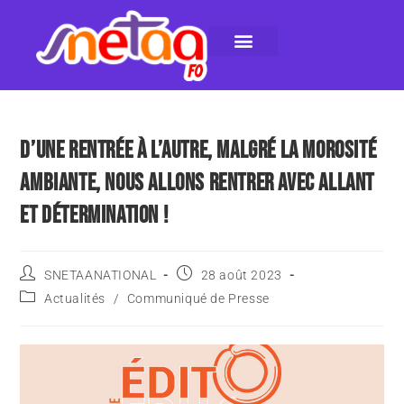
LE SNETAA-FO
NOS PUBLICATIONS
INSTANCES INTERNES
CONTACTEZ-NOUS
D’UNE RENTRÉE À L’AUTRE, MALGRÉ LA MOROSITÉ
AMBIANTE, NOUS ALLONS RENTRER AVEC ALLANT
ET DÉTERMINATION !
SNETAANATIONAL
28 août 2023
Actualités
/
Communiqué de Presse