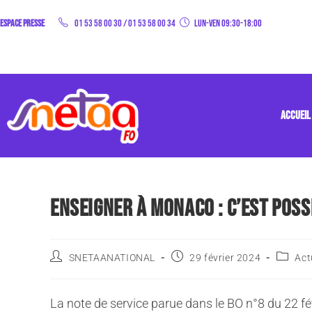
Espace Presse
01 53 58 00 30
/
01 53 58 00 34
Lun-Ven 09:30-18:00
ACCUEIL
ENSEIGNER À MONACO : C’EST POSS
SNETAANATIONAL
29 février 2024
Act
La note de service parue dans le BO n°8 du 22 fé