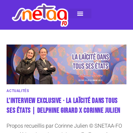
LE SNETAA-FO
NOS PUBLICATIONS
INSTANCES INTERNES
CONTACTEZ-NOUS
ACTUALITÉS
L’INTERVIEW EXCLUSIVE · LA LAÏCITÉ DANS TOUS
SES ÉTATS | DELPHINE GIRARD X CORINNE JULIEN
Propos recueillis par Corinne Julien © SNETAA-FO