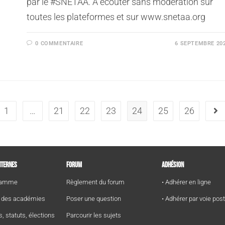
par le #SNETAA. À écouter sans modération sur
toutes les plateformes et sur www.snetaa.org
0 COMMENTAIRE
6 SEPTEMBRE 20
1
…
21
22
23
24
25
26
NTERNES
FORUM
ADHÉSION
gramme
Règlement du forum
• Adhérer en ligne
e des académies
Poser une question
• Adhérer par voie pos
s, statuts, élections
Parcourir les sujets