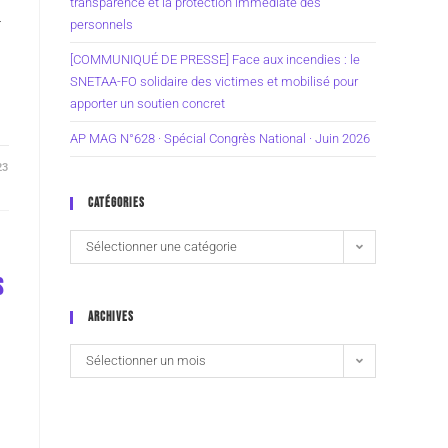
transparence et la protection immédiate des
r
personnels
[COMMUNIQUÉ DE PRESSE] Face aux incendies : le
SNETAA-FO solidaire des victimes et mobilisé pour
apporter un soutien concret
AP MAG N°628 · Spécial Congrès National · Juin 2026
23
CATÉGORIES
Sélectionner une catégorie
S
ARCHIVES
Sélectionner un mois