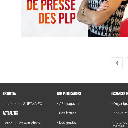
LE SNETAA
NOS PUBLICATIONS
INSTANCES I
L'histoire du SNETAA-FO
• AP magazine
• Organi
ACTUALITÉS
• Les lettres
• Annuair
• Les guides
• Instance
Parcourir les actualités
internes