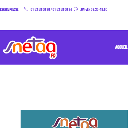
Espace Presse
01 53 58 00 30
/
01 53 58 00 34
Lun-Ven 09:30-18:00
ACCUEIL