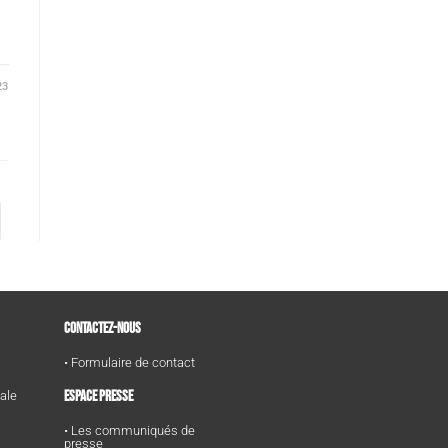
23
CONTACTEZ-NOUS
• Formulaire de contact
ESPACE PRESSE
tale
• Les communiqués de
presse