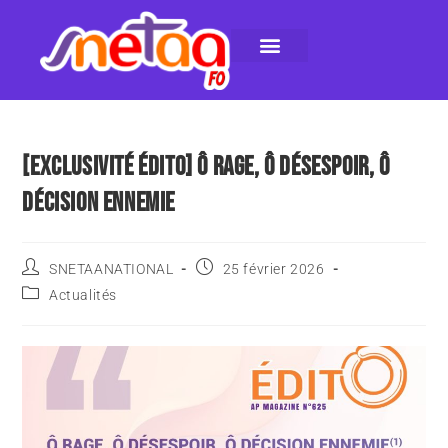
LE SNETAA-FO
NOS PUBLICATIONS
INSTANCES INTERNES
CONTACTEZ-NOUS
[EXCLUSIVITÉ ÉDITO] Ô RAGE, Ô DÉSESPOIR, Ô
DÉCISION ENNEMIE
SNETAANATIONAL
25 février 2026
Actualités